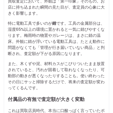
買取査定において、外観は「第一印象」そのもの。お
店に持ち込まれた瞬間の見た目が、査定員の心象に大
きく影響します。
特に電動工具で多いのが
錆
です。工具の金属部分は、
湿度65%以上の環境に置かれると一気に錆びやすくな
ります。梅雨時の物置やガレージは、まさに錆の温
床。外観に錆が浮いている電動工具は、たとえ動作に
問題がなくても「管理が行き届いていない商品」と判
断され、査定額が下がる原因になります。
また、木くずや泥、材料カスがこびりついたまま放置
されていると、汚れが固着して取れなくなったり、可
動部の動きが悪くなったりすることも。使い終わった
その日にサッと掃除するだけで、将来の査定額が変わ
ってくるんです。
付属品の有無で査定額が大きく変動
これは買取店員時代、本当に口酸っぱく言っていたポ