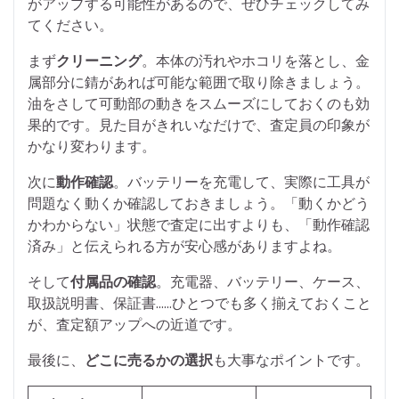
がアップする可能性があるので、ぜひチェックしてみ
てください。
まず
クリーニング
。本体の汚れやホコリを落とし、金
属部分に錆があれば可能な範囲で取り除きましょう。
油をさして可動部の動きをスムーズにしておくのも効
果的です。見た目がきれいなだけで、査定員の印象が
かなり変わります。
次に
動作確認
。バッテリーを充電して、実際に工具が
問題なく動くか確認しておきましょう。「動くかどう
かわからない」状態で査定に出すよりも、「動作確認
済み」と伝えられる方が安心感がありますよね。
そして
付属品の確認
。充電器、バッテリー、ケース、
取扱説明書、保証書……ひとつでも多く揃えておくこと
が、査定額アップへの近道です。
最後に、
どこに売るかの選択
も大事なポイントです。