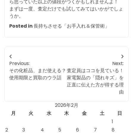
ら思っていた以上の値段がつくかもしれませんよ！
まずは一度、査定だけでも試してみてはいかがでしょ
うか。
Posted in
長持ちさせる「お手入れ＆保管術」
投
Previous:
Next:
稿
その化粧品、まだ使える？
査定員はココを見ている！
ナ
使用期限と買取のウラ話
家電製品の「隠れキズ」を
正直に伝えた方が得する理
ビ
由
ゲ
2026年2月
ー
月
火
水
木
金
土
日
シ
1
2
3
4
5
6
7
8
ョ