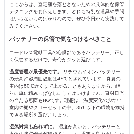
ここからは、査定額を落とさないための具体的な保管
テクニックをお伝えします。どれも特別な道具や手間
はいらないものばかりなので、ぜひ今日から実践して
みてください。
バッテリーの保管で気をつけるべきこと
コードレス電動工具の心臓部であるバッテリー。正し
く保管するだけで、寿命がグッと延びます。
温度管理が最優先です。
リチウムイオンバッテリー
の最高許容周囲温度は45℃とされています。真夏の
車内は80℃近くまで上がることもありますから、絶
対に車に積みっぱなしにしてはいけません。直射日光
の当たる窓際もNGです。理想は、温度変化の少ない
室内の棚やクローゼットの中。35℃以下の環境を維持
できる場所を選びましょう。
湿気対策も忘れずに。
湿度が高いと、バッテリーと
本体の接点端子が錆びてしまい、通電不良の原因にな