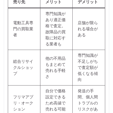
売り先
メリット
デメリット
専門知識が
あり適正価
電動工具専
店舗が限ら
格で査定。
門の買取業
れる場合が
故障品の買
者
ある
取に対応す
る業者も
専門知識が
他の不用品
総合リサイ
不足しがち
もまとめて
クルショッ
で査定額が
売れる手軽
プ
低くなる傾
さ
向
自分で価格
発送の手
フリマアプ
設定できる
間、個人間
リ・オーク
ため高値で
トラブルの
ション
売れる可能
リスクがあ