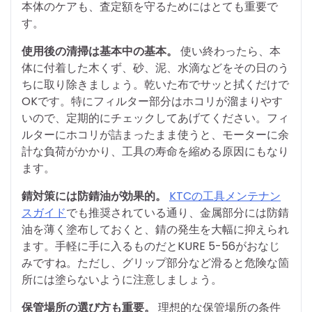
本体のケアも、査定額を守るためにはとても重要で
す。
使用後の清掃は基本中の基本。
使い終わったら、本
体に付着した木くず、砂、泥、水滴などをその日のう
ちに取り除きましょう。乾いた布でサッと拭くだけで
OKです。特にフィルター部分はホコリが溜まりやす
いので、定期的にチェックしてあげてください。フィ
ルターにホコリが詰まったまま使うと、モーターに余
計な負荷がかかり、工具の寿命を縮める原因にもなり
ます。
錆対策には防錆油が効果的。
KTCの工具メンテナン
スガイド
でも推奨されている通り、金属部分には防錆
油を薄く塗布しておくと、錆の発生を大幅に抑えられ
ます。手軽に手に入るものだとKURE 5-56がおなじ
みですね。ただし、グリップ部分など滑ると危険な箇
所には塗らないように注意しましょう。
保管場所の選び方も重要。
理想的な保管場所の条件