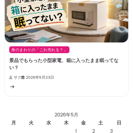
身のまわりの「これ売れる？」
景品でもらった小型家電、箱に入ったまま眠ってな
い？
サク
2026年5月23日
2026年5月
月
火
水
木
金
土
日
1
2
3